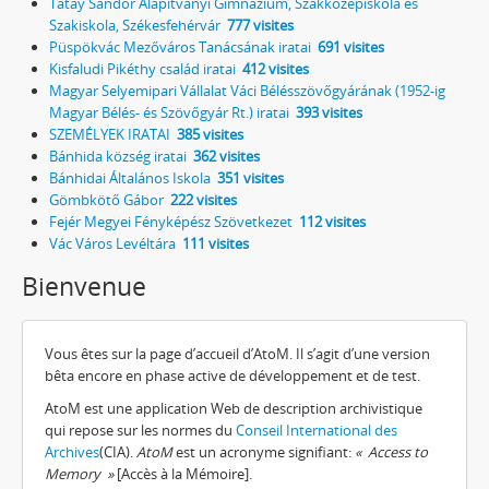
Tatay Sándor Alapítványi Gimnázium, Szakközépiskola és
Szakiskola, Székesfehérvár
777 visites
Püspökvác Mezőváros Tanácsának iratai
691 visites
Kisfaludi Pikéthy család iratai
412 visites
Magyar Selyemipari Vállalat Váci Bélésszövőgyárának (1952-ig
Magyar Bélés- és Szövőgyár Rt.) iratai
393 visites
SZEMÉLYEK IRATAI
385 visites
Bánhida község iratai
362 visites
Bánhidai Általános Iskola
351 visites
Gömbkötő Gábor
222 visites
Fejér Megyei Fényképész Szövetkezet
112 visites
Vác Város Levéltára
111 visites
Bienvenue
Vous êtes sur la page d’accueil d’AtoM. Il s’agit d’une version
bêta encore en phase active de développement et de test.
AtoM est une application Web de description archivistique
qui repose sur les normes du
Conseil International des
Archives
(CIA).
AtoM
est un acronyme signifiant:
« Access to
Memory »
[Accès à la Mémoire].