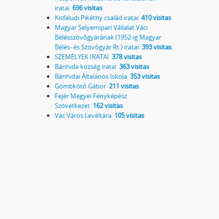
iratai
696 visitas
Kisfaludi Pikéthy család iratai
410 visitas
Magyar Selyemipari Vállalat Váci
Bélésszövőgyárának (1952-ig Magyar
Bélés- és Szövőgyár Rt.) iratai
393 visitas
SZEMÉLYEK IRATAI
378 visitas
Bánhida község iratai
363 visitas
Bánhidai Általános Iskola
353 visitas
Gömbkötő Gábor
211 visitas
Fejér Megyei Fényképész
Szövetkezet
162 visitas
Vác Város Levéltára
105 visitas