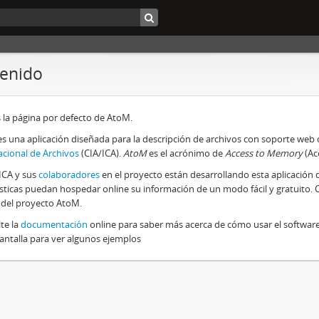
enido
s la página por defecto de AtoM.
s una aplicación diseñada para la descripción de archivos con soporte web
acional de Archivos
(CIA/ICA).
AtoM
es el acrónimo de
Access to Memory
(Ac
/ICA y sus
colaboradores
en el proyecto están desarrollando esta aplicación d
ísticas puedan hospedar online su información de un modo fácil y gratuito.
 del proyecto AtoM.
te la
documentación
online para saber más acerca de cómo usar el softwar
pantalla para ver algunos ejemplos