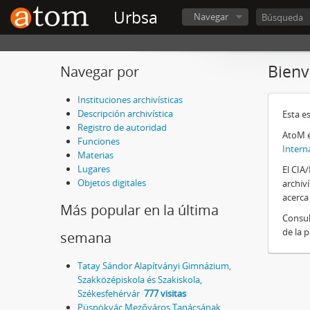
Urbsa
Navegar
Bienv
Navegar por
Instituciones archivísticas
Descripción archivística
Esta e
Registro de autoridad
AtoM e
Funciones
Intern
Materias
Lugares
El CIA
Objetos digitales
archiv
acerca
Más popular en la última
Consul
de la 
semana
Tatay Sándor Alapítványi Gimnázium,
Szakközépiskola és Szakiskola,
Székesfehérvár
777 visitas
Püspökvác Mezőváros Tanácsának