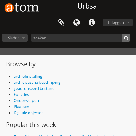
Urbsa
Inloggen
Blader
Browse by
archiefinstelling
archivistische beschrijving
geautoriseerd bestand
Functies
Onderwerpen
Plaatsen
Digitale objecten
Popular this week