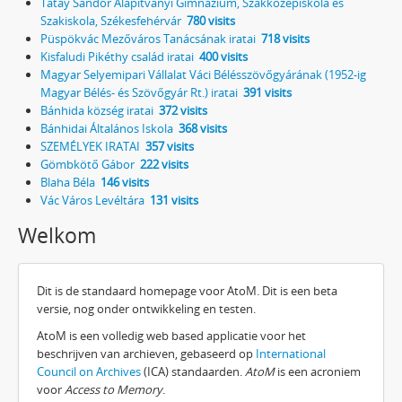
Tatay Sándor Alapítványi Gimnázium, Szakközépiskola és
Szakiskola, Székesfehérvár
780 visits
Püspökvác Mezőváros Tanácsának iratai
718 visits
Kisfaludi Pikéthy család iratai
400 visits
Magyar Selyemipari Vállalat Váci Bélésszövőgyárának (1952-ig
Magyar Bélés- és Szövőgyár Rt.) iratai
391 visits
Bánhida község iratai
372 visits
Bánhidai Általános Iskola
368 visits
SZEMÉLYEK IRATAI
357 visits
Gömbkötő Gábor
222 visits
Blaha Béla
146 visits
Vác Város Levéltára
131 visits
Welkom
Dit is de standaard homepage voor AtoM. Dit is een beta
versie, nog onder ontwikkeling en testen.
AtoM is een volledig web based applicatie voor het
beschrijven van archieven, gebaseerd op
International
Council on Archives
(ICA) standaarden.
AtoM
is een acroniem
voor
Access to Memory
.