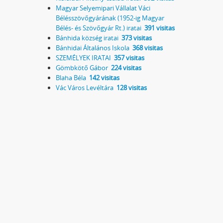
Magyar Selyemipari Vállalat Váci
Bélésszövőgyárának (1952-ig Magyar
Bélés- és Szövőgyár Rt.) iratai
391 visitas
Bánhida község iratai
373 visitas
Bánhidai Általános Iskola
368 visitas
SZEMÉLYEK IRATAI
357 visitas
Gömbkötő Gábor
224 visitas
Blaha Béla
142 visitas
Vác Város Levéltára
128 visitas