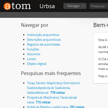
Urbsa
Navegar
Bem-
Navegar por
Instituição arquivística
Descrições arquivísticas
Esta é
Registos de autoridade
AtoM é
Funções
norma
Assuntos
Locais
O CIA 
Objeto digital
entida
mais s
Pesquisas mais frequentes
Veja a
Tatay Sándor Alapítványi Gimnázium,
Szakközépiskola és Szakiskola,
Székesfehérvár
778 visitas
Püspökvác Mezőváros Tanácsának
iratai
715 visitas
Kisfaludi Pikéthy család iratai
392 visitas