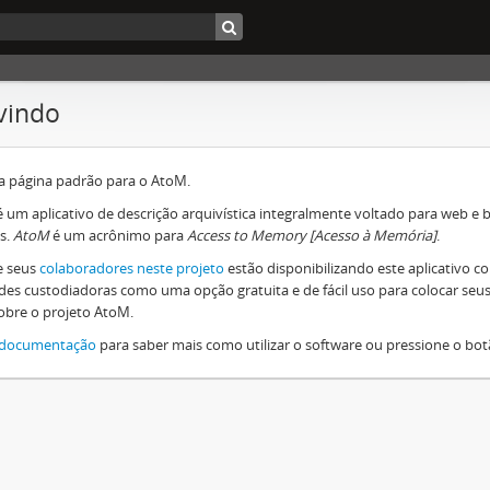
vindo
 a página padrão para o AtoM.
 um aplicativo de descrição arquivística integralmente voltado para web 
s.
AtoM
é um acrônimo para
Access to Memory [Acesso à Memória]
.
e seus
colaboradores neste projeto
estão disponibilizando este aplicativo c
des custodiadoras como uma opção gratuita e de fácil uso para colocar seus 
obre o projeto AtoM.
documentação
para saber mais como utilizar o software ou pressione o bo